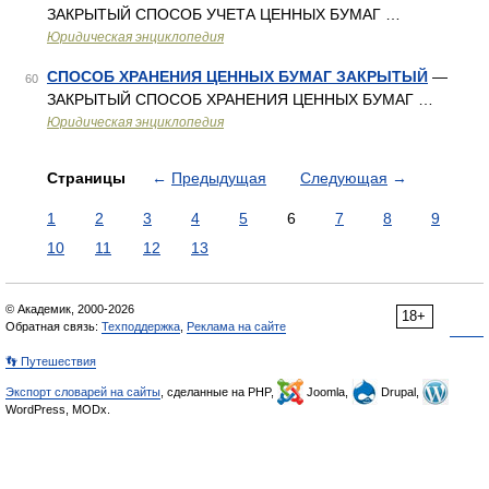
ЗАКРЫТЫЙ СПОСОБ УЧЕТА ЦЕННЫХ БУМАГ …
Юридическая энциклопедия
СПОСОБ ХРАНЕНИЯ ЦЕННЫХ БУМАГ ЗАКРЫТЫЙ
—
60
ЗАКРЫТЫЙ СПОСОБ ХРАНЕНИЯ ЦЕННЫХ БУМАГ …
Юридическая энциклопедия
Страницы
←
Предыдущая
Следующая
→
1
2
3
4
5
6
7
8
9
10
11
12
13
© Академик, 2000-2026
18+
Обратная связь:
Техподдержка
,
Реклама на сайте
👣 Путешествия
Экспорт словарей на сайты
, сделанные на PHP,
Joomla,
Drupal,
WordPress, MODx.