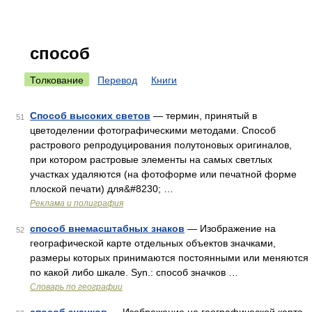
способ
Толкование
Перевод
Книги
Способ высоких светов
— термин, принятый в
51
цветоделении фотографическими методами. Способ
растрового репродуцирования полутоновых оригиналов,
при котором растровые элементы на самых светлых
участках удаляются (на фотоформе или печатной форме
плоской печати) для&#8230; …
Реклама и полиграфия
способ внемасштабных знаков
— Изображение на
52
географической карте отдельных объектов значками,
размеры которых принимаются постоянными или меняются
по какой либо шкале. Syn.: способ значков …
Словарь по географии