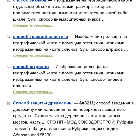
способ значков
— Изображение на географической карте
53
отдельных объектов значками, размеры которых
принимаются постоянными или меняются по какой либо
шкале. Syn.: способ внемасштабных знаков …
Словарь по географии
способ теневой пластики
— Изображение рельефа на
54
географической карте с помощью оттенения штрихами
изображенных на карте склонов. Syn.: способ штрихов …
Словарь по географии
способ штрихов
— Изображение рельефа на
55
географической карте с помощью оттенения штрихами
изображенных на карте склонов. Syn.: способ теневой
пластики …
Словарь по географии
Способ защиты древесины
— &#8211; способ введения в
56
древесину или нанесения на ее поверхность защитного
средства. [Строительство деревянных и композитных
мостов. Часть 1. СРО НП «МОД СОЮЗДОРСТРОЙ] Рубрика
термина: Защита древесины Рубрики энциклопедии:
Абразивное&#8230; …